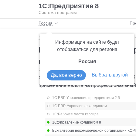
1С:Предприятие 8
Система программ
Россия
Пр
Главная
Мониторинг законодательства
Прочее
Информация на сайте будет
Рекомендованные фор
отображаться для региона
на ЕСХН и УСН с НПД
Россия
26.12.2019
Прочее
Выбрать другой
Да, все верно
ФНС рекомендовала формы уведомлений о 
применение налога на профессиональный
1С:ERP Управление предприятием 2.5
1С:ERP. Управление холдингом
1С:Рабочее место кассира
1С:Управление холдингом 8
Бухгалтерия некоммерческой организации КОР