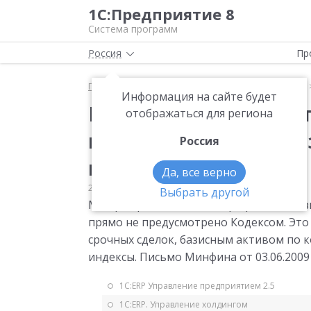
1С:Предприятие 8
Система программ
Россия
Пр
Главная
Мониторинг законодательства
НДФЛ
Информация на сайте будет
НДФЛ.Применять 25 г
отображаться для региона
налогооблагаемой баз
Россия
предусмотрено НК
Да, все верно
24.06.2009
НДФЛ
Выбрать другой
Минфин разъяснил, что при расчете базы
прямо не предусмотрено Кодексом. Это
срочных сделок, базисным активом по 
индексы. Письмо Минфина от 03.06.2009
1С:ERP Управление предприятием 2.5
1С:ERP. Управление холдингом