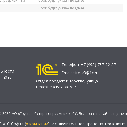
, редакция 1.3
Срок будет указан позднее
Срок будет указан позднее
Телефон:
+7 (495) 737-92-57
льности
Email:
site_v8@1c.ru
 сайту
Отдел продаж:
г. Москва
,
улица
Селезнёвская, дом 21
© 2026 АО «Группа 1С» (правопреемник «1С»). Все права на сайт защищен
О «1С-Софт» (
о компании
). Исключительное право на технологи