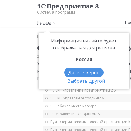
1С:Предприятие 8
Система программ
Россия
Пр
Главная
Мониторинг законодательства
Статис
Информация на сайте будет
Форма статистическо
отображаться для региона
23.09.2014
Статистика
Россия
Утверждена годовая форма статистичес
использовании топлива, теплоэнергии 
Да, все верно
продукции, работ (услуг)». Приказ Росста
Выбрать другой
1С:ERP Управление предприятием 2.5
1С:ERP. Управление холдингом
1С:Рабочее место кассира
1С:Управление холдингом 8
Бухгалтерия некоммерческой организации 
Бухгалтерия некоммерческой организации 