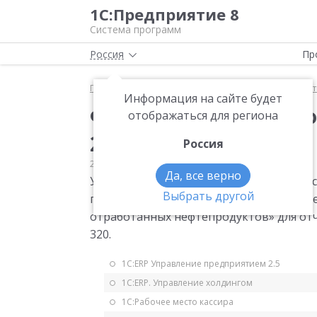
1С:Предприятие 8
Система программ
Россия
Пр
Главная
Мониторинг законодательства
Статис
Информация на сайте будет
Форма статистическо
отображаться для региона
2015 год
Россия
23.09.2014
Статистика
Да, все верно
Утверждена годовая форма статистичес
Выбрать другой
поступлении и расходе топливно-энерге
отработанных нефтепродуктов» для отче
320.
1С:ERP Управление предприятием 2.5
1С:ERP. Управление холдингом
1С:Рабочее место кассира