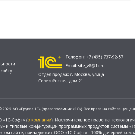
Телефон:
+7 (495) 737-92-57
льности
Email:
site_v8@1c.ru
 сайту
Отдел продаж:
г. Москва
,
улица
Селезнёвская, дом 21
© 2026 АО «Группа 1С» (правопреемник «1С»). Все права на сайт защищен
О «1С-Софт» (
о компании
). Исключительное право на технологи
 8» и типовые конфигурации программных продуктов системы «1С
этом сайте, принадлежит ООО «1С-Софт» - 100% дочерней комп