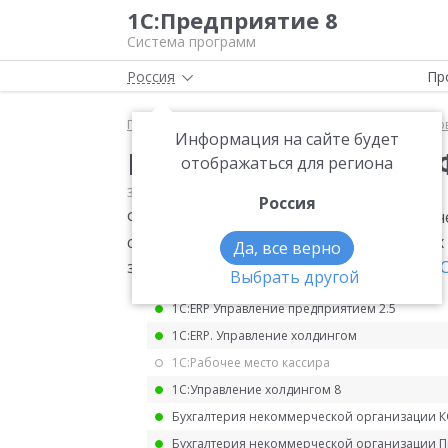
1С:Предприятие 8
Система программ
Россия
Пр
Главная
Мониторинг законодательства
Страхо
Информация на сайте будет
Изменение формы 4-
отображаться для региона
31.05.2022
Страховые взносы
Россия
Форма расчета по начисленным и упла
социальное страхование от несчастных
Да, все верно
заболеваний (форма 4-ФСС).
Приказ ФСС 
Выбрать другой
1С:ERP Управление предприятием 2.5
1С:ERP. Управление холдингом
1С:Рабочее место кассира
1С:Управление холдингом 8
Бухгалтерия некоммерческой организации 
Бухгалтерия некоммерческой организации 