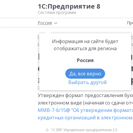
1С:Предприятие 8
Система программ
Россия
Пр
Главная
Мониторинг законодательства
Бухгалт
Информация на сайте будет
Бухгалтерская отчетность. Кредитные организации. 
отображаться для региона
Бухгалтерская отчет
Россия
организации. Формат
Да, все верно
электронном виде вер
Выбрать другой
22.02.2011
Бухгалтерская отчетность
Утвержден формат предоставления бух
электронном виде (начиная со сдачи отч
ММВ-7-6/15@ "Об утверждении формато
кредитных организаций в электронном 
1С:ERP Управление предприятием 2.5