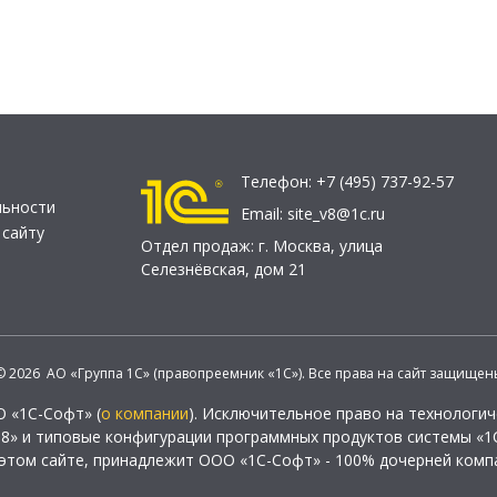
Телефон:
+7 (495) 737-92-57
льности
Email:
site_v8@1c.ru
 сайту
Отдел продаж:
г. Москва
,
улица
Селезнёвская, дом 21
© 2026 АО «Группа 1С» (правопреемник «1С»). Все права на сайт защищен
О «1С-Софт» (
о компании
). Исключительное право на технологи
 8» и типовые конфигурации программных продуктов системы «1С
этом сайте, принадлежит ООО «1С-Софт» - 100% дочерней комп