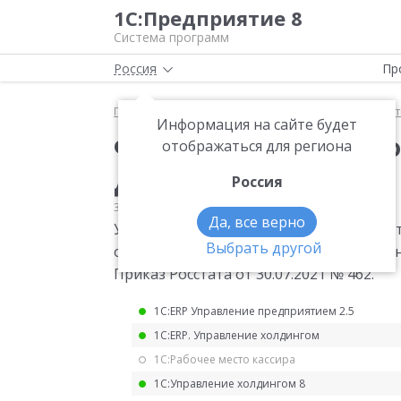
1С:Предприятие 8
Система программ
Россия
Пр
Главная
Мониторинг законодательства
Статис
Информация на сайте будет
Форма статистическ
отображаться для региона
для 2022 года
Россия
30.07.2021
Статистика
Да, все верно
Утверждена квартальная форма статис
Выбрать другой
отгрузке товаров, работ и услуг, связа
Приказ Росстата от 30.07.2021 № 462.
1С:ERP Управление предприятием 2.5
1С:ERP. Управление холдингом
1С:Рабочее место кассира
1С:Управление холдингом 8