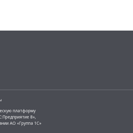
ы
ческую платформу
:Предприятие 8»,
ании АО «Группа 1С»