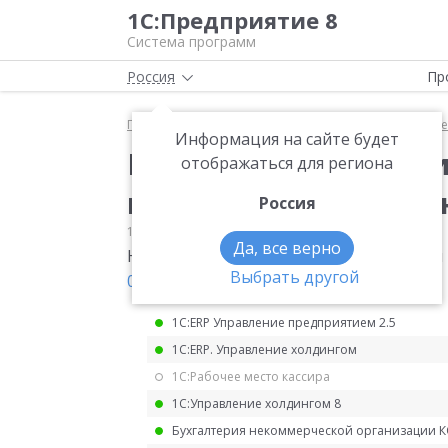
1С:Предприятие 8
Система программ
Россия
Пр
Главная
Мониторинг законодательства
Прочее
Информация на сайте будет
Налоговые требовани
отображаться для региона
полученными на 6 де
Россия
10.08.2023
Прочее
Да, все верно
Налоговые требования будут считаться
Выбрать другой
08.08.2024 № 259-ФЗ
.
1С:ERP Управление предприятием 2.5
1С:ERP. Управление холдингом
1С:Рабочее место кассира
1С:Управление холдингом 8
Бухгалтерия некоммерческой организации 