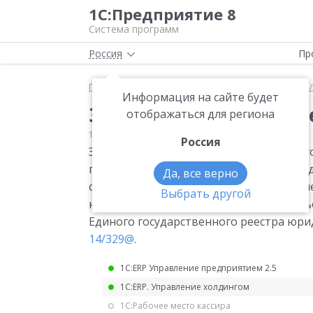
1С:Предприятие 8
Система программ
Россия
Пр
Главная
Мониторинг законодательства
ЕГРЮЛ/
Информация на сайте будет
Заявление об исклю
отображаться для региона
16.09.2024
ЕГРЮЛ/ЕГРИП
Россия
Заявление об исключении юридического 
предпринимательства, из Единого госу
Да, все верно
содержащего сведения о принятии реш
Выбрать другой
юридического лица, отнесенного к субъ
Единого государственного реестра юри
14/329@
.
1С:ERP Управление предприятием 2.5
1С:ERP. Управление холдингом
1С:Рабочее место кассира