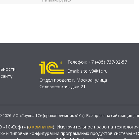
Не планируется
Телефон:
+7 (495) 737-92-57
льности
Email:
site_v8@1c.ru
 сайту
Отдел продаж:
г. Москва
,
улица
Селезнёвская, дом 21
© 2026 АО «Группа 1С» (правопреемник «1С»). Все права на сайт защищен
О «1С-Софт» (
о компании
). Исключительное право на технологи
 8» и типовые конфигурации программных продуктов системы «1С