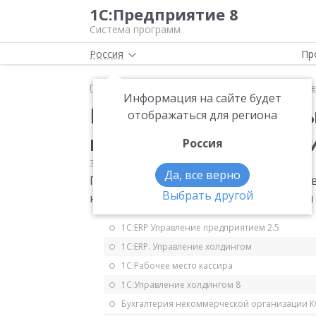
1С:Предприятие 8
Система программ
Россия
Пр
Главная
Мониторинг законодательства
Прочее
Информация на сайте будет
Перенос срока уплат
отображаться для региона
налоговой отчетност
Россия
31.03.2020
Прочее
Да, все верно
Перенос крайнего срока уплаты налогов
Выбрать другой
нерабочими днями Федеральный закон о
1С:ERP Управление предприятием 2.5
1С:ERP. Управление холдингом
1С:Рабочее место кассира
1С:Управление холдингом 8
Бухгалтерия некоммерческой организации 