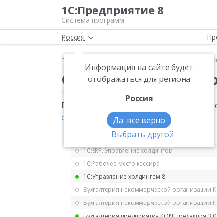
1С:Предприятие 8
Система программ
Россия
Пр
Главная
Мониторинг законодательства
Страхо
Информация на сайте будет
Сроки уплаты фикси
отображаться для региона
19.07.2024
Страховые взносы ИП за себя
Россия
Включение взноса ИП по единому тари
от 08.08.2024 № 259-ФЗ
.
Да, все верно
Выбрать другой
1С:ERP Управление предприятием 2.5
1С:ERP. Управление холдингом
1С:Рабочее место кассира
1С:Управление холдингом 8
Бухгалтерия некоммерческой организации 
Бухгалтерия некоммерческой организации 
Бухгалтерия предприятия КОРП, редакция 3.0