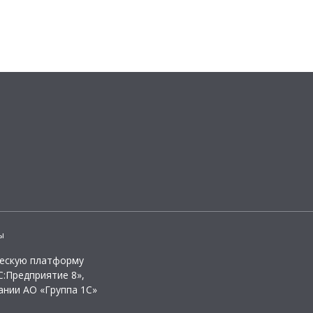
ы
ческую платформу
:Предприятие 8»,
ании АО «Группа 1С»