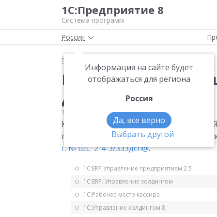
1С:Предприятие 8
Система программ
Россия
Пр
Главная
Мониторинг законодательства
УСН
Информация на сайте будет
Контрольные соотнош
отображаться для региона
декларации по УСН
Россия
16.01.2013
УСН
Да, все верно
Контрольные соотношения к налоговой 
Выбрать другой
применением упрощенной системы на
г. № ШС-2-4-3/333дсп@
.
1С:ERP Управление предприятием 2.5
1С:ERP. Управление холдингом
1С:Рабочее место кассира
1С:Управление холдингом 8