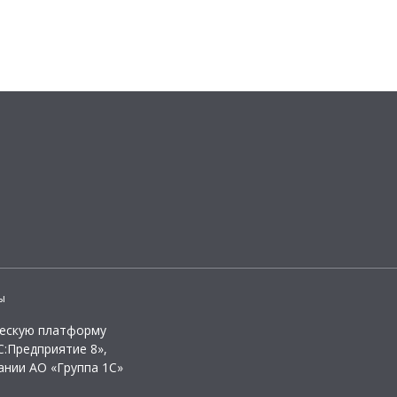
ы
ческую платформу
:Предприятие 8»,
ании АО «Группа 1С»