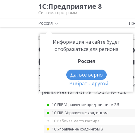
1С:Предприятие 8
Система программ
Россия
Пр
Главная
Мониторинг законодательства
Статис
Информация на сайте будет
Форма статистическо
отображаться для региона
(ресурсы). Изменения
Россия
28.12.2023
Статистика
Да, все верно
Внесены изменения в форму статистиче
Выбрать другой
работе ресурсоснабжающих организаций
Приказ Росстата от 28.12.2023 № 703.
1С:ERP Управление предприятием 2.5
1С:ERP. Управление холдингом
1С:Рабочее место кассира
1С:Управление холдингом 8