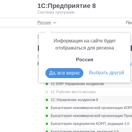
1С:Предприятие 8
Система программ
Россия
Пр
Главная
Мониторинг законодательства
НДФЛ
Информация на сайте будет
Изменения в форме 6
отображаться для региона
07.08.2023
НДФЛ
Россия
Новая форма 6-НДФЛ для 2024 года
Прика
Выбрать другой
Да, все верно
1С:ERP Управление предприятием 2.5
1С:ERP. Управление холдингом
1С:Рабочее место кассира
1С:Управление холдингом 8
Бухгалтерия некоммерческой организации КОР
Бухгалтерия некоммерческой организации Про
Бухгалтерия предприятия КОРП, редакция 3.0
Бухгалтерия предприятия, редакция 3.0