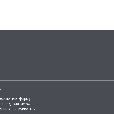
ы
ческую платформу
:Предприятие 8»,
ании АО «Группа 1С»