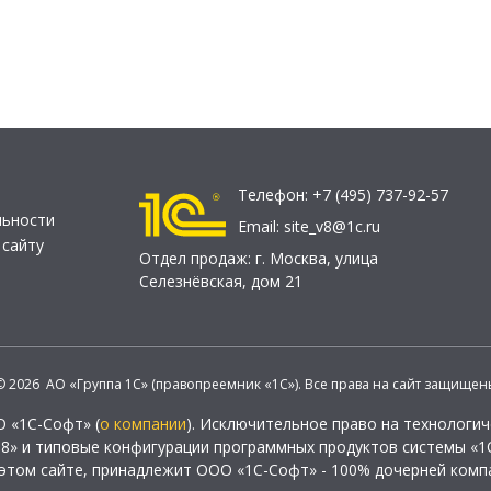
Телефон:
+7 (495) 737-92-57
льности
Email:
site_v8@1c.ru
 сайту
Отдел продаж:
г. Москва
,
улица
Селезнёвская, дом 21
© 2026 АО «Группа 1С» (правопреемник «1С»). Все права на сайт защищен
О «1С-Софт» (
о компании
). Исключительное право на технологи
 8» и типовые конфигурации программных продуктов системы «1С
этом сайте, принадлежит ООО «1С-Софт» - 100% дочерней комп