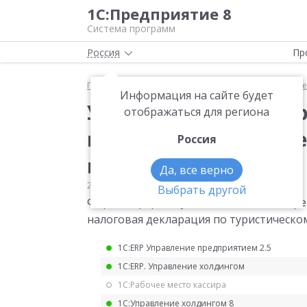
1С:Предприятие 8
Система программ
Россия
Пр
Главная
Мониторинг законодательства
Прочее
Информация на сайте будет
Уведомление о выборе
отображаться для региона
который представляе
Россия
налогу
Да, все верно
26.12.2024
Прочее
Выбрать другой
Форма и формат уведомления о выборе 
налоговая декларация по туристическо
1С:ERP Управление предприятием 2.5
1С:ERP. Управление холдингом
1С:Рабочее место кассира
1С:Управление холдингом 8