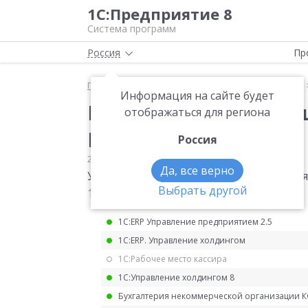
1С:Предприятие 8
Система программ
Россия
Пр
Главная
Мониторинг законодательства
НДФЛ
Информация на сайте будет
Контрольные соотнош
отображаться для региона
НДФЛ
Россия
28.02.2022
НДФЛ
Да, все верно
Уточненные контрольные соотношения
Выбрать другой
18.02.2022 № БС-4-11/1981@
.
1С:ERP Управление предприятием 2.5
1С:ERP. Управление холдингом
1С:Рабочее место кассира
1С:Управление холдингом 8
Бухгалтерия некоммерческой организации 