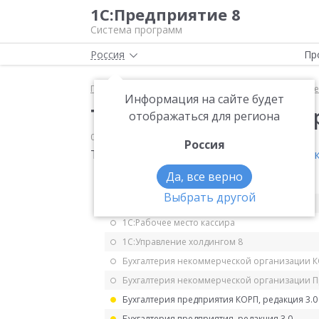
1С:Предприятие 8
Система программ
Россия
Пр
Главная
Мониторинг законодательства
Прочее
Информация на сайте будет
Технологический сбо
отображаться для региона
09.06.2026
Прочее
Россия
Технологический сбор
Федеральный зако
Да, все верно
1С:ERP Управление предприятием 2.5
Выбрать другой
1С:ERP. Управление холдингом
1С:Рабочее место кассира
1С:Управление холдингом 8
Бухгалтерия некоммерческой организации 
Бухгалтерия некоммерческой организации 
Бухгалтерия предприятия КОРП, редакция 3.0
Бухгалтерия предприятия, редакция 3.0