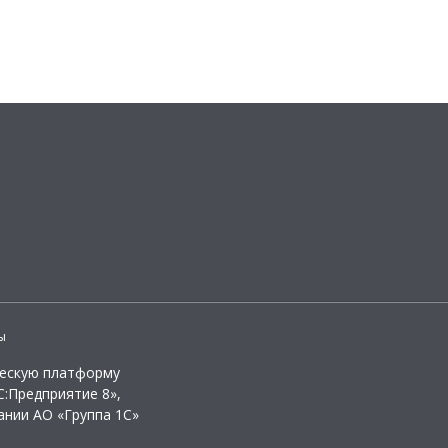
ы
ческую платформу
:Предприятие 8»,
ании АО «Группа 1С»