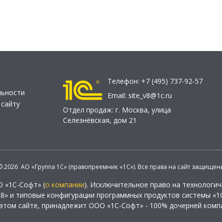
Телефон:
+7 (495) 737-92-57
льности
Email:
site_v8@1c.ru
 сайту
Отдел продаж:
г. Москва
,
улица
Селезнёвская, дом 21
© 2026 АО «Группа 1С» (правопреемник «1С»). Все права на сайт защищен
О «1С-Софт» (
о компании
). Исключительное право на технологи
 8» и типовые конфигурации программных продуктов системы «1С
этом сайте, принадлежит ООО «1С-Софт» - 100% дочерней комп