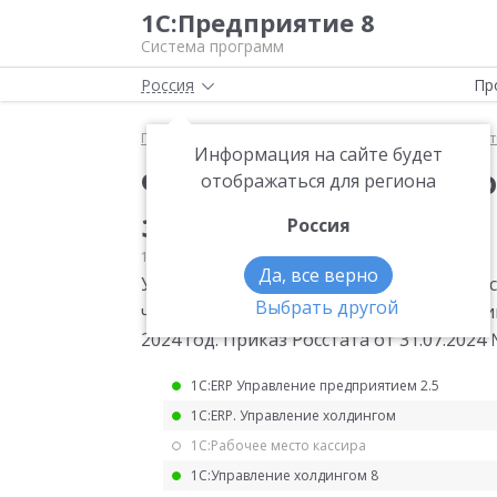
1С:Предприятие 8
Система программ
Россия
Пр
Главная
Мониторинг законодательства
Статис
Информация на сайте будет
Форма статистическо
отображаться для региона
за 2024 год
Россия
12.09.2024
Статистика
Да, все верно
Утверждена годовая форма статистичес
Выбрать другой
численности и потребности организаци
2024 год. Приказ Росстата от 31.07.2024 
1С:ERP Управление предприятием 2.5
1С:ERP. Управление холдингом
1С:Рабочее место кассира
1С:Управление холдингом 8