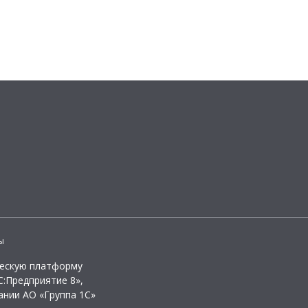
ы
ческую платформу
:Предприятие 8»,
ании АО «Группа 1С»