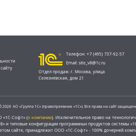
Телефон:
+7 (495) 737-92-57
льности
Email:
site_v8@1c.ru
 сайту
Отдел продаж:
г. Москва
,
улица
Селезнёвская, дом 21
© 2026 АО «Группа 1С» (правопреемник «1С»). Все права на сайт защищен
О «1С-Софт» (
о компании
). Исключительное право на технологи
 8» и типовые конфигурации программных продуктов системы «1С
этом сайте, принадлежит ООО «1С-Софт» - 100% дочерней комп