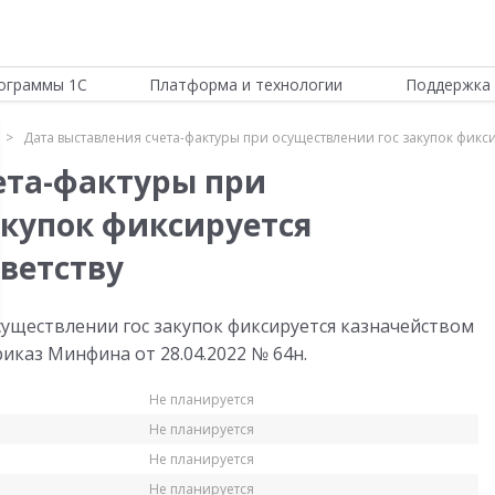
ограммы 1С
Платформа и технологии
Поддержка 
Дата выставления счета-фактуры при осуществлении гос закупок фикси
ета-фактуры при
акупок фиксируется
ветству
существлении гос закупок фиксируется казначейством
каз Минфина от 28.04.2022 № 64н.
Не планируется
Не планируется
Не планируется
Не планируется