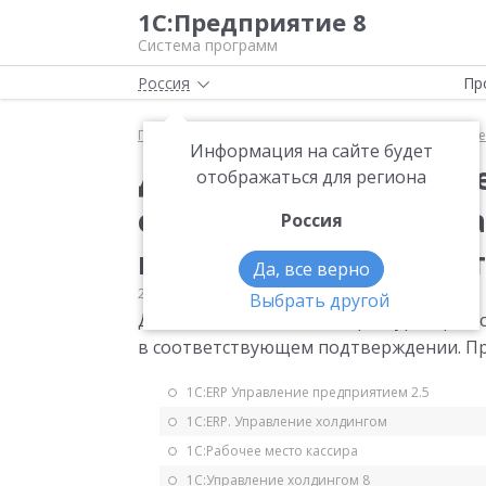
1С:Предприятие 8
Система программ
Россия
Пр
Главная
Мониторинг законодательства
Прочее
Информация на сайте будет
Дата выставления сч
отображаться для региона
осуществлении гос з
Россия
казначейством в соот
Да, все верно
22.06.2022
Прочее
Выбрать другой
Дата выставления счета-фактуры при о
в соответствующем подтверждении. При
1С:ERP Управление предприятием 2.5
1С:ERP. Управление холдингом
1С:Рабочее место кассира
1С:Управление холдингом 8