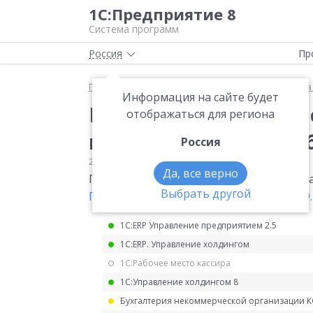
1С:Предприятие 8
Система программ
Россия
Пр
Главная
Мониторинг законодательства
Оплата
Информация на сайте будет
Правила исчисления 
отображаться для региона
последнему месту ра
Россия
29.09.2021
Оплата труда
Да, все верно
Правила исчисления среднего заработка
Выбрать другой
Постановление Правительства от 14.09.
1С:ERP Управление предприятием 2.5
1С:ERP. Управление холдингом
1С:Рабочее место кассира
1С:Управление холдингом 8
Бухгалтерия некоммерческой организации 