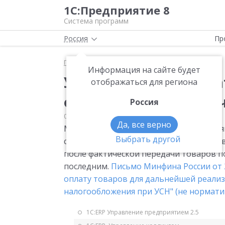
1С:Предприятие 8
Система программ
Россия
Пр
Главная
Мониторинг законодательства
УСН
Информация на сайте будет
УСН: расходы на опла
отображаться для региона
фактической передач
Россия
08.12.2010
УСН
Да, все верно
Минфин России разъяснил, что примен
Выбрать другой
составе расходов затраты на оплату т
после фактической передачи товаров п
последним.
Письмо Минфина России от 2
оплату товаров для дальнейшей реализ
налогообложения при УСН" (не нормати
1С:ERP Управление предприятием 2.5