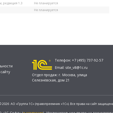
, редакция 1.3
Не планируется
Не планируется
Телефон:
+7 (495) 737-92-57
льности
Email:
site_v8@1c.ru
 сайту
Отдел продаж:
г. Москва
,
улица
Селезнёвская, дом 21
© 2026 АО «Группа 1С» (правопреемник «1С»). Все права на сайт защищен
О «1С-Софт» (
о компании
). Исключительное право на технологи