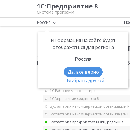
1С:Предприятие 8
Система программ
Россия
Пр
Главная
Мониторинг законодательства
УСН
Информация на сайте будет
Коэффициент-дефлято
отображаться для региона
06.10.2025
УСН
Россия
Коэффициент-дефлятор для УСН на 2026
Да, все верно
1С:ERP Управление предприятием 2.5
Выбрать другой
1С:ERP. Управление холдингом
1С:Рабочее место кассира
1С:Управление холдингом 8
Бухгалтерия некоммерческой организации 
Бухгалтерия некоммерческой организации 
Бухгалтерия предприятия КОРП, редакция 3.0
Бухгалтерия предприятия, редакция 3.0