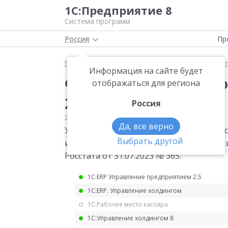
1С:Предприятие 8
Система программ
Россия
Пр
Главная
Мониторинг законодательства
Статис
Информация на сайте будет
Форма статистическо
отображаться для региона
2023 год
Россия
27.09.2023
Статистика
Да, все верно
Утверждена годовая форма статистичес
Выбрать другой
использовании топливно-энергетических
Росстата от 31.07.2023 № 365.
1С:ERP Управление предприятием 2.5
1С:ERP. Управление холдингом
1С:Рабочее место кассира
1С:Управление холдингом 8