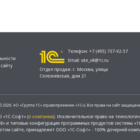
Телефон:
+7 (495) 737-92-57
льности
Email:
site_v8@1c.ru
 сайту
Отдел продаж:
г. Москва
,
улица
Селезнёвская, дом 21
© 2026 АО «Группа 1С» (правопреемник «1С»). Все права на сайт защищен
О «1С-Софт» (
о компании
). Исключительное право на технологи
 8» и типовые конфигурации программных продуктов системы «1С
этом сайте, принадлежит ООО «1С-Софт» - 100% дочерней комп