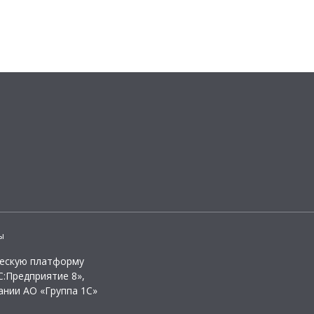
ы
ческую платформу
:Предприятие 8»,
ании АО «Группа 1С»