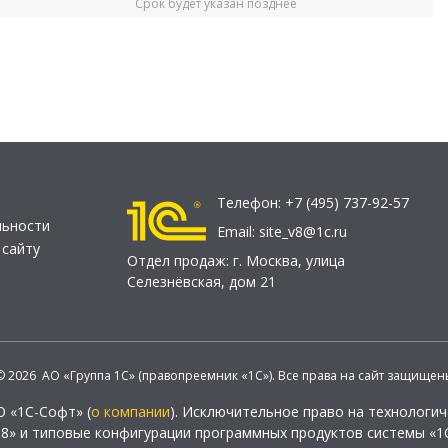
Срок будет указан позднее
Телефон:
+7 (495) 737-92-57
льности
Email:
site_v8@1c.ru
 сайту
Отдел продаж:
г. Москва
,
улица
Селезнёвская, дом 21
© 2026 АО «Группа 1С» (правопреемник «1С»). Все права на сайт защищен
О «1С-Софт» (
о компании
). Исключительное право на технологи
 8» и типовые конфигурации программных продуктов системы «1С