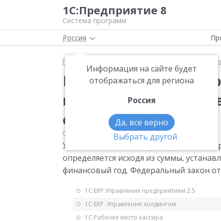
1С:Предприятие 8
Система программ
Россия
Пр
Главная
Мониторинг законодательства
Страхо
Информация на сайте будет
Размер пособий по в
отображаться для региона
нетрудоспособности 
Россия
случая
Да, все верно
09.01.2007
Страховые взносы
Выбрать другой
Устанавливается, что размер пособия 
определяется исходя из суммы, устана
финансовый год. Федеральный закон от 
1С:ERP Управление предприятием 2.5
1С:ERP. Управление холдингом
1С:Рабочее место кассира