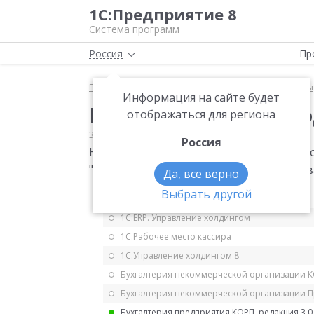
1С:Предприятие 8
Система программ
Россия
Пр
Главная
Мониторинг законодательства
Акцизы
Информация на сайте будет
Новые коды видов п
отображаться для региона
30.01.2018
Акцизы
Россия
Новые коды видов подакцизных товаров
"О новых кодах видов подакцизных тов
Да, все верно
Выбрать другой
1С:ERP Управление предприятием 2.5
1С:ERP. Управление холдингом
1С:Рабочее место кассира
1С:Управление холдингом 8
Бухгалтерия некоммерческой организации 
Бухгалтерия некоммерческой организации 
Бухгалтерия предприятия КОРП, редакция 3.0