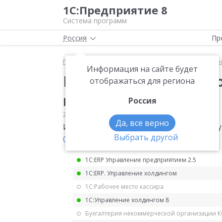
1С:Предприятие 8
Система программ
Россия
Пр
Главная
Мониторинг законодательства
Имущес
Информация на сайте будет
Исчисление земельно
отображаться для региона
коэффициента
Россия
22.06.2021
Имущественные налоги
Да, все верно
Исчисление земельного налога без окр
Выбрать другой
01.06.2021 № БС-4-21/7598
.
1С:ERP Управление предприятием 2.5
1С:ERP. Управление холдингом
1С:Рабочее место кассира
1С:Управление холдингом 8
Бухгалтерия некоммерческой организации 