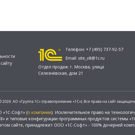
Телефон:
+7 (495) 737-92-57
льности
Email:
site_v8@1c.ru
 сайту
Отдел продаж:
г. Москва
,
улица
Селезнёвская, дом 21
© 2026 АО «Группа 1С» (правопреемник «1С»). Все права на сайт защищен
О «1С-Софт» (
о компании
). Исключительное право на технологи
 8» и типовые конфигурации программных продуктов системы «1С
этом сайте, принадлежит ООО «1С-Софт» - 100% дочерней комп