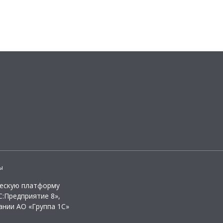
ы
ческую платформу
:Предприятие 8»,
ании АО «Группа 1С»