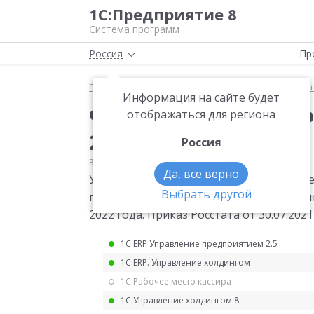
1С:Предприятие 8
Система программ
Россия
Пр
Главная
Мониторинг законодательства
Статис
Информация на сайте будет
Форма статистическо
отображаться для региона
2022 года
Россия
30.07.2021
Статистика
Да, все верно
Утверждена месячная форма статистиче
Выбрать другой
приобретенные основные строительные 
2022 года. Приказ Росстата от 30.07.2021
1С:ERP Управление предприятием 2.5
1С:ERP. Управление холдингом
1С:Рабочее место кассира
1С:Управление холдингом 8