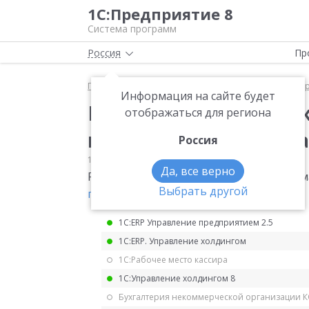
1С:Предприятие 8
Система программ
Россия
Пр
Главная
Мониторинг законодательства
Маркир
Информация на сайте будет
Разрешительный реж
отображаться для региона
маркированного тов
Россия
19.12.2023
Маркировка и интеграция
Да, все верно
Разрешительный режим при продаже м
Выбрать другой
правительства №1944 от 21.11.2023
.
1С:ERP Управление предприятием 2.5
1С:ERP. Управление холдингом
1С:Рабочее место кассира
1С:Управление холдингом 8
Бухгалтерия некоммерческой организации 