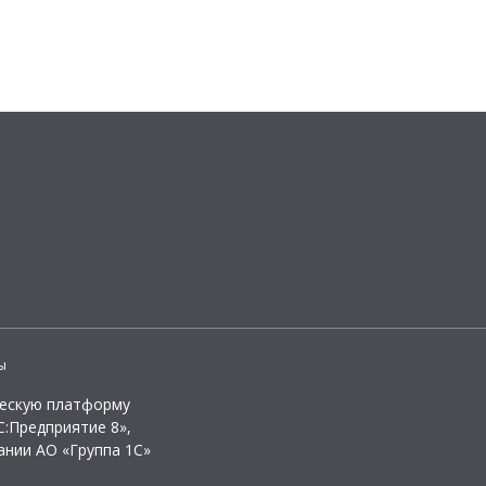
ы
ческую платформу
:Предприятие 8»,
ании АО «Группа 1С»