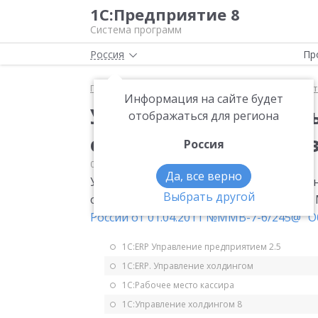
1С:Предприятие 8
Система программ
Россия
Пр
Главная
Мониторинг законодательства
Бухгалт
Информация на сайте будет
Утвержден формат вы
отображаться для региона
отчетности по приказ
Россия
06.04.2011
Бухгалтерская отчетность
Да, все верно
Утвержден формат выгрузки в электрон
Выбрать другой
отчетности в соответствии с приказом 
России от 01.04.2011 №ММВ-7-6/245@ "О
1С:ERP Управление предприятием 2.5
1С:ERP. Управление холдингом
1С:Рабочее место кассира
1С:Управление холдингом 8