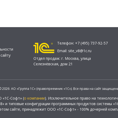
Телефон:
+7 (495) 737-92-57
льности
Email:
site_v8@1c.ru
 сайту
Отдел продаж:
г. Москва
,
улица
Селезнёвская, дом 21
© 2026 АО «Группа 1С» (правопреемник «1С»). Все права на сайт защищен
О «1С-Софт» (
о компании
). Исключительное право на технологи
 8» и типовые конфигурации программных продуктов системы «1С
этом сайте, принадлежит ООО «1С-Софт» - 100% дочерней комп