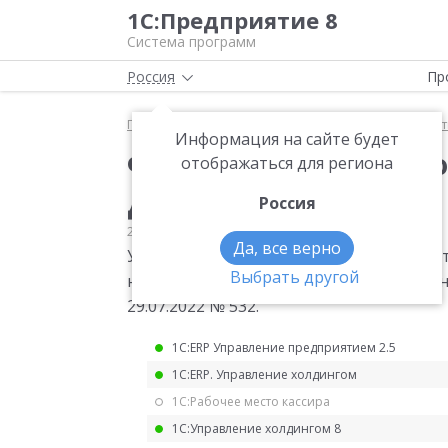
1С:Предприятие 8
Система программ
Россия
Пр
Главная
Мониторинг законодательства
Статис
Информация на сайте будет
Форма статистическо
отображаться для региона
для 2023 года
Россия
29.07.2022
Статистика
Да, все верно
Утверждена квартальная форма статист
Выбрать другой
неполной занятости и движении работни
29.07.2022 № 532.
1С:ERP Управление предприятием 2.5
1С:ERP. Управление холдингом
1С:Рабочее место кассира
1С:Управление холдингом 8