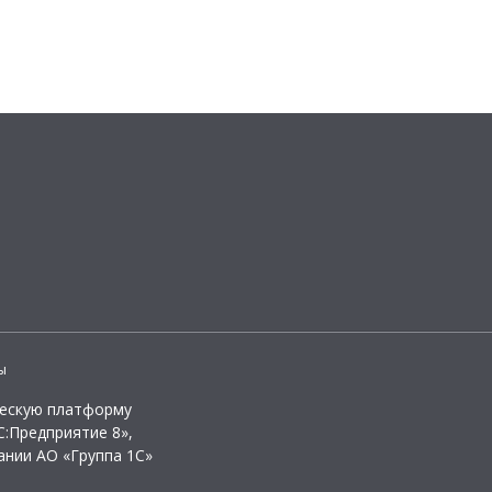
ы
ческую платформу
:Предприятие 8»,
ании АО «Группа 1С»