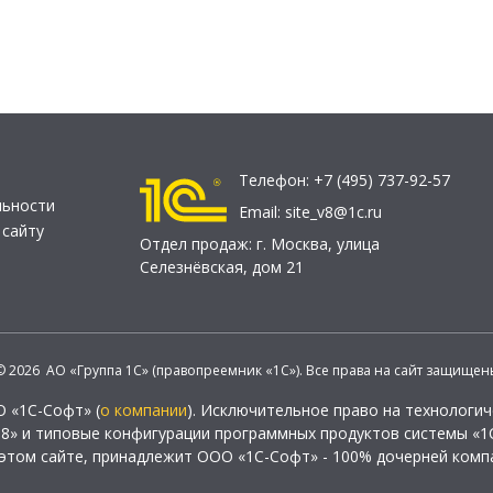
Телефон:
+7 (495) 737-92-57
льности
Email:
site_v8@1c.ru
 сайту
Отдел продаж:
г. Москва
,
улица
Селезнёвская, дом 21
© 2026 АО «Группа 1С» (правопреемник «1С»). Все права на сайт защищен
О «1С-Софт» (
о компании
). Исключительное право на технологи
 8» и типовые конфигурации программных продуктов системы «1С
этом сайте, принадлежит ООО «1С-Софт» - 100% дочерней комп