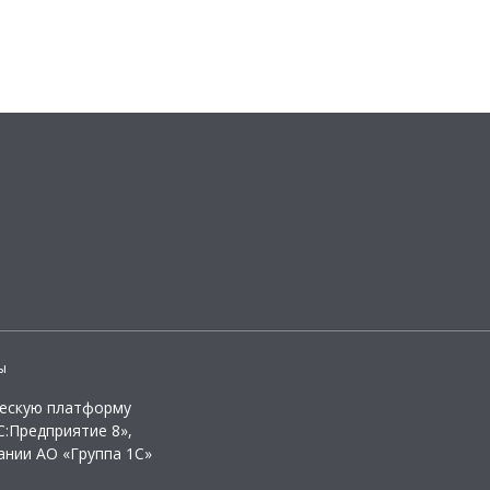
ы
ческую платформу
:Предприятие 8»,
ании АО «Группа 1С»