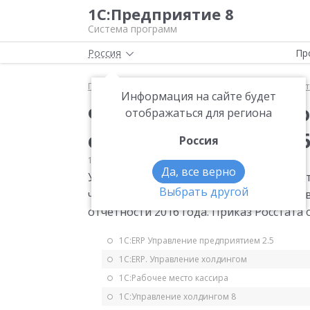
1С:Предприятие 8
Система программ
Россия
Пр
Главная
Мониторинг законодательства
Статис
Информация на сайте будет
Форма статистическо
отображаться для региона
образование для 2016
Россия
19.11.2014
Статистика
Да, все верно
Утверждена квартальная форма статис
Выбрать другой
численности и оплате труда работнико
отчетности 2016 года. Приказ Росстата о
1С:ERP Управление предприятием 2.5
1С:ERP. Управление холдингом
1С:Рабочее место кассира
1С:Управление холдингом 8