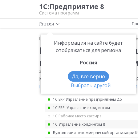
1С:Предприятие 8
Система программ
Россия
Пр
Главная
Мониторинг законодательства
Имущес
Информация на сайте будет
Контрольные соотно
отображаться для региона
налоговой деклараци
Россия
26.10.2022
Имущественные налоги
Да, все верно
Контрольные соотношения показателей
Выбрать другой
Письмо ФНС от 21.10.2022 № БС-4-21/14
1С:ERP Управление предприятием 2.5
1С:ERP. Управление холдингом
1С:Рабочее место кассира
1С:Управление холдингом 8
Бухгалтерия некоммерческой организации 