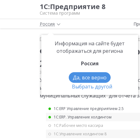
1С:Предприятие 8
Система программ
Россия
Пр
Главная
Мониторинг законодательства
Статис
Информация на сайте будет
Форма статистическо
отображаться для региона
2021 год
Россия
30.07.2021
Статистика
Да, все верно
Утверждена годовая форма статистичес
Выбрать другой
и фонде заработной платы, дополните
муниципальных служащих" для отчета за 
1С:ERP Управление предприятием 2.5
1С:ERP. Управление холдингом
1С:Рабочее место кассира
1С:Управление холдингом 8