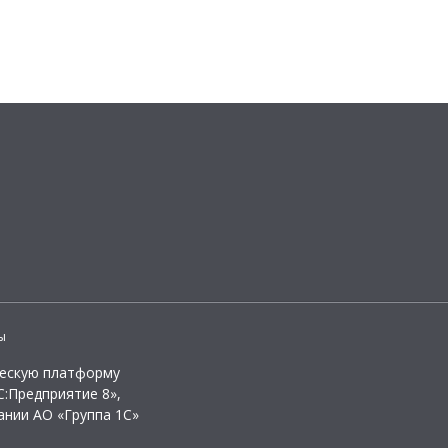
ы
ческую платформу
:Предприятие 8»,
ании АО «Группа 1С»