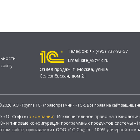
Телефон:
+7 (495) 737-92-57
льности
Email:
site_v8@1c.ru
 сайту
Отдел продаж:
г. Москва
,
улица
Селезнёвская, дом 21
© 2026 АО «Группа 1С» (правопреемник «1С»). Все права на сайт защищен
О «1С-Софт» (
о компании
). Исключительное право на технологи
 8» и типовые конфигурации программных продуктов системы «1С
этом сайте, принадлежит ООО «1С-Софт» - 100% дочерней комп