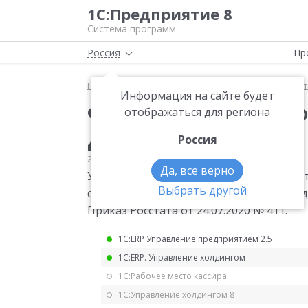
1С:Предприятие 8
Система программ
Россия
Пр
Главная
Мониторинг законодательства
Статис
Информация на сайте будет
Форма статистическо
отображаться для региона
для 2021 года
Россия
24.07.2020
Статистика
Да, все верно
Утверждена квартальная форма статис
Выбрать другой
себестоимости добычи нефти, производс
Приказ Росстата от 24.07.2020 № 411.
1С:ERP Управление предприятием 2.5
1С:ERP. Управление холдингом
1С:Рабочее место кассира
1С:Управление холдингом 8