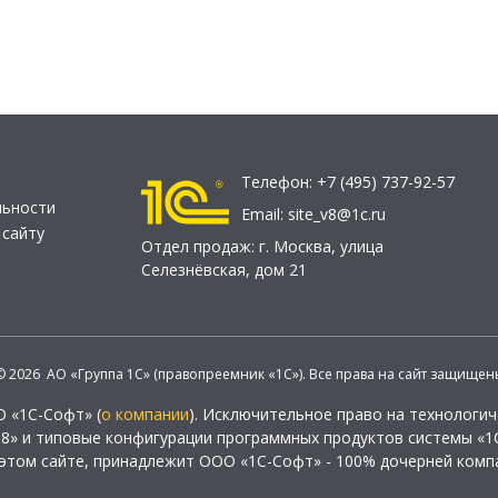
Телефон:
+7 (495) 737-92-57
льности
Email:
site_v8@1c.ru
 сайту
Отдел продаж:
г. Москва
,
улица
Селезнёвская, дом 21
© 2026 АО «Группа 1С» (правопреемник «1С»). Все права на сайт защищен
О «1С-Софт» (
о компании
). Исключительное право на технологи
 8» и типовые конфигурации программных продуктов системы «1С
этом сайте, принадлежит ООО «1С-Софт» - 100% дочерней комп