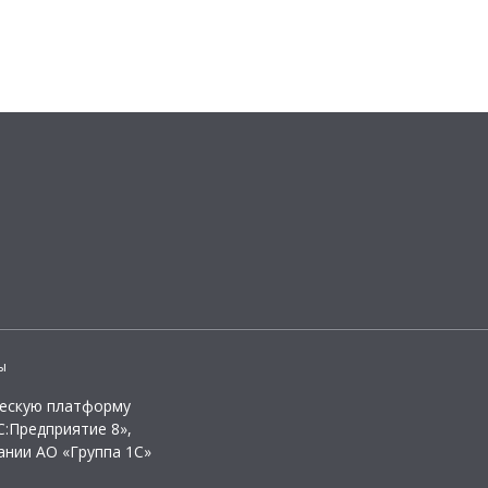
ы
ческую платформу
:Предприятие 8»,
ании АО «Группа 1С»