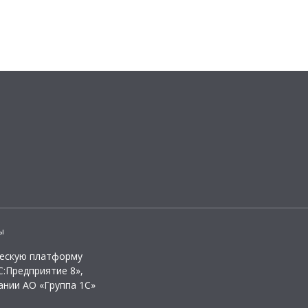
ы
ческую платформу
:Предприятие 8»,
ании АО «Группа 1С»