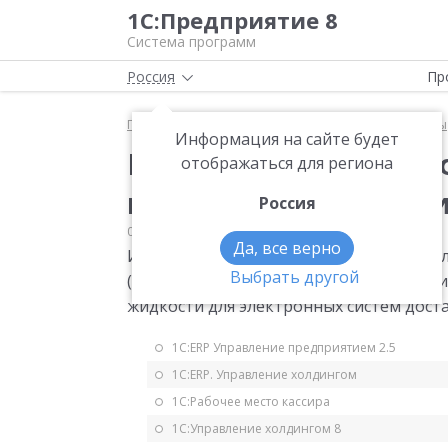
1С:Предприятие 8
Система программ
Россия
Пр
Главная
Мониторинг законодательства
Акцизы
Информация на сайте будет
Изменения формы и 
отображаться для региона
налоговой деклараци
Россия
04.07.2022
Акцизы
Да, все верно
Изменения формы и формата представл
Выбрать другой
(табачные изделия), табачную продукц
жидкости для электронных систем дос
1С:ERP Управление предприятием 2.5
1С:ERP. Управление холдингом
1С:Рабочее место кассира
1С:Управление холдингом 8