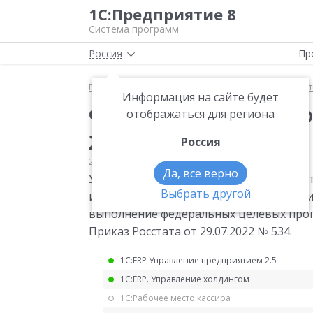
1С:Предприятие 8
Система программ
Россия
Пр
Главная
Мониторинг законодательства
Статис
Информация на сайте будет
Форма статистическо
отображаться для региона
2023 года
Россия
29.07.2022
Статистика
Да, все верно
Утверждена квартальная форма статис
Выбрать другой
использовании средств из бюджетных 
выполнение федеральных целевых прогр
Приказ Росстата от 29.07.2022 № 534.
1С:ERP Управление предприятием 2.5
1С:ERP. Управление холдингом
1С:Рабочее место кассира