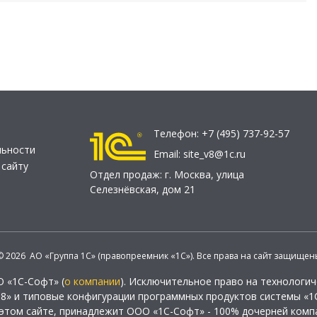
Телефон:
+7 (495) 737-92-57
льности
Email:
site_v8@1c.ru
 сайту
Отдел продаж:
г. Москва
,
улица
Селезнёвская, дом 21
© 2026 АО «Группа 1С» (правопреемник «1С»). Все права на сайт защищен
О «1С-Софт» (
о компании
). Исключительное право на технологи
 8» и типовые конфигурации программных продуктов системы «1С
этом сайте, принадлежит ООО «1С-Софт» - 100% дочерней комп