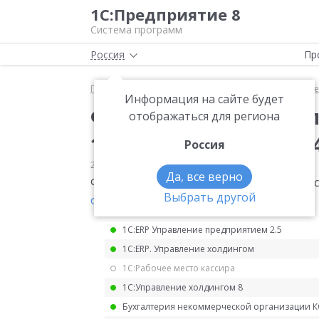
1С:Предприятие 8
Система программ
Россия
Пр
Главная
Мониторинг законодательства
Прочее
Информация на сайте будет
Формы документов, 
отображаться для региона
138, 139, 139.2, 140 и 1
Россия
25.11.2024
Прочее
Да, все верно
Формы документов, предусмотренных стат
Выбрать другой
от 02.09.2024 № ЕД-7-9/693@
.
1С:ERP Управление предприятием 2.5
1С:ERP. Управление холдингом
1С:Рабочее место кассира
1С:Управление холдингом 8
Бухгалтерия некоммерческой организации 