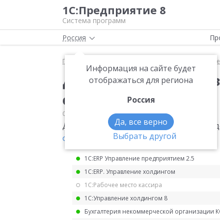
1С:Предприятие 8
Система программ
Россия
Пр
Главная
Мониторинг законодательства
Прочее
Информация на сайте будет
Декларация о плате з
отображаться для региона
окружающую среду
Россия
06.11.2022
Прочее
Да, все верно
Декларация о плате за негативное воз
Выбрать другой
от 21.09.2022 № 624
.
1С:ERP Управление предприятием 2.5
1С:ERP. Управление холдингом
1С:Рабочее место кассира
1С:Управление холдингом 8
Бухгалтерия некоммерческой организации 