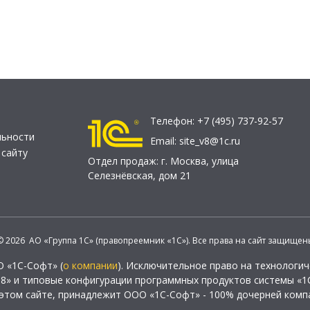
Телефон:
+7 (495) 737-92-57
льности
Email:
site_v8@1c.ru
 сайту
Отдел продаж:
г. Москва
,
улица
Селезнёвская, дом 21
© 2026 АО «Группа 1С» (правопреемник «1С»). Все права на сайт защищен
О «1С-Софт» (
о компании
). Исключительное право на технологи
 8» и типовые конфигурации программных продуктов системы «1С
этом сайте, принадлежит ООО «1С-Софт» - 100% дочерней комп