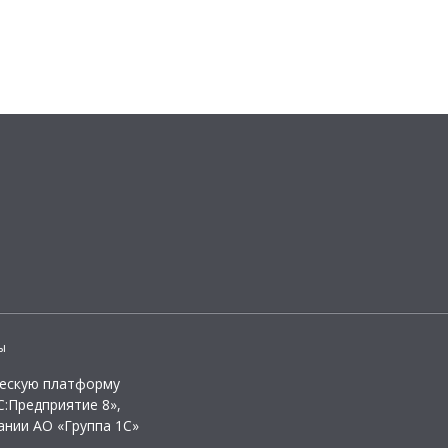
ы
ческую платформу
:Предприятие 8»,
ании АО «Группа 1С»