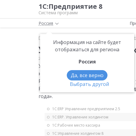
1С:Предприятие 8
Система программ
Россия
Пр
Главная
Мониторинг законодательства
Бухгалт
Информация на сайте будет
Упрощенный порядок
отображаться для региона
27.11.2019
Бухгалтерская отчетность
Россия
Упрощенный порядок применения ПБУ 1
налога на прибыль»
Да, все верно
Рекомендация Р-109/2019-КпР «Регистр
Выбрать другой
Рекомендация Р-110/2019-КпР «Переход 
года».
1С:ERP Управление предприятием 2.5
1С:ERP. Управление холдингом
1С:Рабочее место кассира
1С:Управление холдингом 8