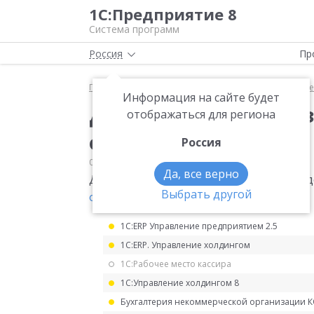
1С:Предприятие 8
Система программ
Россия
Пр
Главная
Мониторинг законодательства
Прочее
Информация на сайте будет
Декларация о плате з
отображаться для региона
окружающую среду
Россия
05.11.2025
Прочее
Да, все верно
Декларация о плате за негативное во
Выбрать другой
от 01.04.2026 N 182
.
1С:ERP Управление предприятием 2.5
1С:ERP. Управление холдингом
1С:Рабочее место кассира
1С:Управление холдингом 8
Бухгалтерия некоммерческой организации 