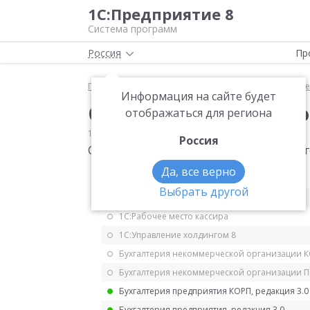
1С:Предприятие 8
Система программ
Россия
Пр
Главная
Мониторинг законодательства
Прочее
Информация на сайте будет
Среднеотраслевые пок
отображаться для региона
12.05.2021
Прочее
Россия
Среднеотраслевые показатели за 2020 
Да, все верно
1С:ERP Управление предприятием 2.5
Выбрать другой
1С:ERP. Управление холдингом
1С:Рабочее место кассира
1С:Управление холдингом 8
Бухгалтерия некоммерческой организации 
Бухгалтерия некоммерческой организации 
Бухгалтерия предприятия КОРП, редакция 3.0
Бухгалтерия предприятия, редакция 3.0