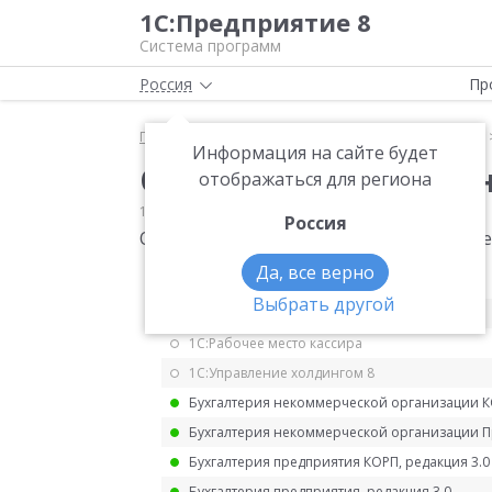
1С:Предприятие 8
Система программ
Россия
Пр
Главная
Мониторинг законодательства
НДФЛ
Информация на сайте будет
Отражение удержанно
отображаться для региона
17.02.2025
НДФЛ
Россия
Отражение удержанного НДФЛ в бухуче
Да, все верно
1С:ERP Управление предприятием 2.5
Выбрать другой
1С:ERP. Управление холдингом
1С:Рабочее место кассира
1С:Управление холдингом 8
Бухгалтерия некоммерческой организации 
Бухгалтерия некоммерческой организации 
Бухгалтерия предприятия КОРП, редакция 3.0
Бухгалтерия предприятия, редакция 3.0