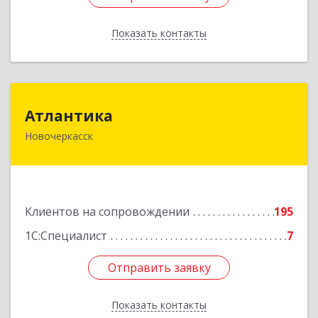
Показать контакты
Назад
Атлантика
Атлантика
Новочеркасск
346428, Ростовская обл, Новочеркасск г,
Кривопустенко пер, домовладение № 4А, пом.1
Подробнее
Клиентов на сопровождении
195
1С:Специалист
7
Отправить заявку
Отправить заявку
Показать контакты
Назад