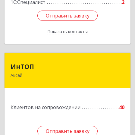
1С:Специалист
2
Отправить заявку
Отправить заявку
Показать контакты
Назад
ИнТОП
ИнТОП
Аксай
344000, Ростов-на-Дону г, Буденновский пр-кт,
дом № 80, оф.1004
Подробнее
Клиентов на сопровождении
40
Отправить заявку
Отправить заявку