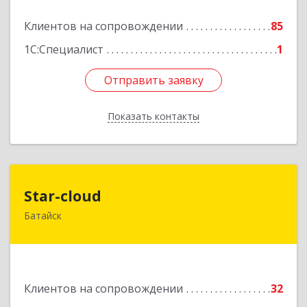
Подробнее
Клиентов на сопровождении
85
1С:Специалист
1
Отправить заявку
Отправить заявку
Показать контакты
Назад
Star-cloud
Star-cloud
Батайск
346880, Ростовская обл, Батайск г, Фермерская
ул, дом № 16, оф.8
Подробнее
Клиентов на сопровождении
32