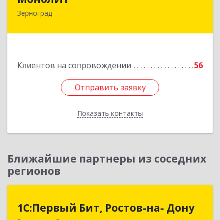
Зерноград
347740, Ростовская обл, Зерноградский р-н,
Зерноград г, Березовая ул, дом № 4А, оф.50
Подробнее
Клиентов на сопровождении
56
Отправить заявку
Отправить заявку
Показать контакты
Назад
Ближайшие партнеры из соседних
регионов
1С:Первый Бит, Ростов-на- Дону
1С:Первый Бит, Ростов-на- Дону