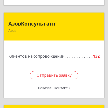
АзовКонсультант
АзовКонсультант
Азов
346780, Ростовская обл, Азов г, Петровский б-р,
дом № 5
Подробнее
Клиентов на сопровождении
132
Отправить заявку
Отправить заявку
Показать контакты
Назад