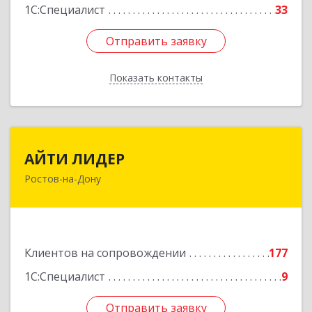
1С:Специалист
33
Отправить заявку
Отправить заявку
Показать контакты
Назад
АЙТИ ЛИДЕР
АЙТИ ЛИДЕР
Ростов-на-Дону
344065, Ростовская обл, Ростов-на-Дону г,
Беломорский пер, дом № 98, оф.206
Подробнее
Клиентов на сопровождении
177
1С:Специалист
9
Отправить заявку
Отправить заявку