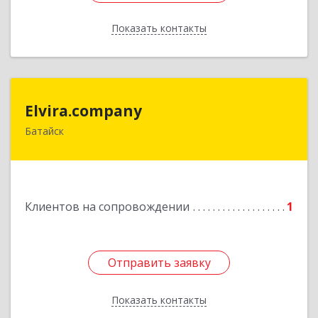
Показать контакты
Назад
Elvira.company
Elvira.company
Батайск
Подробнее
Клиентов на сопровождении
1
Отправить заявку
Отправить заявку
Показать контакты
Назад