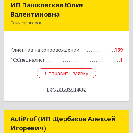
ИП Пашковская Юлия
ИП Пашковская Юлия
Валентиновна
Валентиновна
Семикаракорск
346645, Ростовская обл, Семикаракорский р-н,
Золотаревка х, Октябрьская ул, дом № 35
Клиентов на сопровождении
169
Подробнее
1С:Специалист
1
Отправить заявку
Отправить заявку
Показать контакты
Назад
ActiProf (ИП Щербаков Алексей
ActiProf (ИП Щербаков Алексей
Игоревич)
Игоревич)