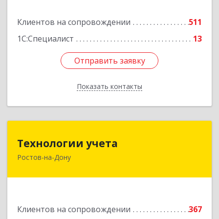
Подробнее
Клиентов на сопровождении
511
1С:Специалист
13
Отправить заявку
Отправить заявку
Показать контакты
Назад
Технологии учета
Технологии учета
Ростов-на-Дону
344064, Ростовская обл, Ростов-на-Дону г,
Вавилова ул, дом № 68, оф.309
Подробнее
Клиентов на сопровождении
367