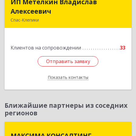
ИП Метелкин Владислав
ИП Метелкин Владислав
Алексеевич
Алексеевич
Спас-Клепики
391030, Рязанская обл, Спас-Клепики г, 1 Мая ул,
дом № 10
Клиентов на сопровождении
33
Подробнее
Отправить заявку
Отправить заявку
Показать контакты
Назад
Ближайшие партнеры из соседних
регионов
МАКСИМА КОНСАЛТИНГ
МАКСИМА КОНСАЛТИНГ