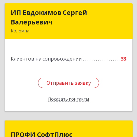
ИП Евдокимов Сергей
ИП Евдокимов Сергей
Валерьевич
Валерьевич
Коломна
140400, Московская обл, Коломна г,
Толстикова ул, дом № 1а, кв.9
Клиентов на сопровождении
33
Подробнее
Отправить заявку
Отправить заявку
Показать контакты
Назад
ПРОФИ СофтПлюс
ПРОФИ СофтПлюс