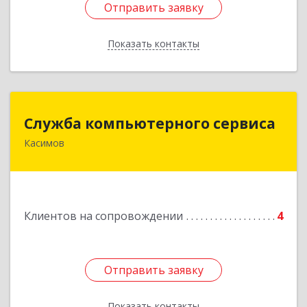
Отправить заявку
Отправить заявку
Показать контакты
Назад
Служба компьютерного сервиса
Служба компьютерного сервиса
Касимов
391300, Рязанская обл., г.Касимов, ул.Советская
136
Подробнее
Клиентов на сопровождении
4
Отправить заявку
Отправить заявку
Показать контакты
Назад