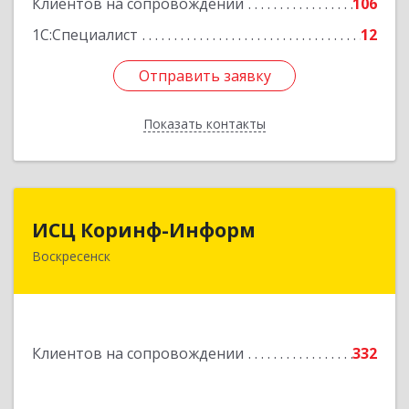
Клиентов на сопровождении
106
1С:Специалист
12
Отправить заявку
Отправить заявку
Показать контакты
Назад
ИСЦ Коринф-Информ
ИСЦ Коринф-Информ
Воскресенск
140200, Московская обл, Воскресенский р-н,
Воскресенск г, Железнодорожная ул, дом № 28,
этаж 3, оф.5
Подробнее
Клиентов на сопровождении
332