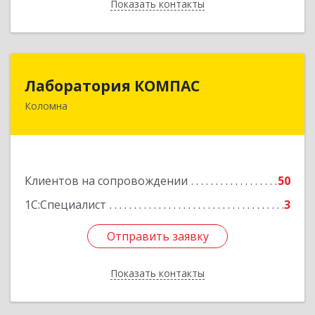
Показать контакты
Назад
Лаборатория КОМПАС
Лаборатория КОМПАС
Коломна
140415, Московская обл, Коломна г, Л.Толстого
ул, дом № 2
Подробнее
Клиентов на сопровождении
50
1С:Специалист
3
Отправить заявку
Отправить заявку
Показать контакты
Назад