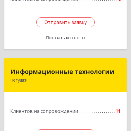
Отправить заявку
Отправить заявку
Показать контакты
Назад
Информационные технологии
Информационные технологии
Петушки
601144, Владимирская обл, Петушки г,
Маяковского ул, дом № 19
Подробнее
Клиентов на сопровождении
11