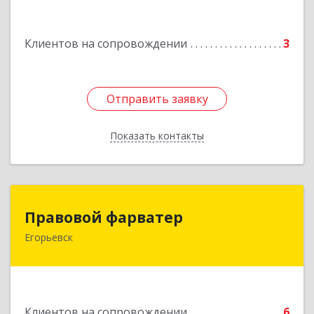
№ 55А
Подробнее
Клиентов на сопровождении
3
Отправить заявку
Отправить заявку
Показать контакты
Назад
Правовой фарватер
Правовой фарватер
Егорьевск
Подробнее
Клиентов на сопровождении
6