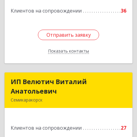
Подробнее
Клиентов на сопровождении
36
Отправить заявку
Отправить заявку
Показать контакты
Назад
ИП Велютич Виталий
ИП Велютич Виталий
Анатольевич
Анатольевич
Семикаракорск
346630, Ростовская обл, Семикаракорск г,
В.А.Закруткина пр-кт, дом № 35
Клиентов на сопровождении
27
Подробнее