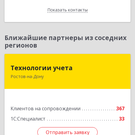
Показать контакты
Назад
Ближайшие партнеры из соседних
регионов
Технологии учета
Технологии учета
Ростов-на-Дону
344064, Ростовская обл, Ростов-на-Дону г,
Вавилова ул, дом № 68, оф.309
Подробнее
Клиентов на сопровождении
367
1С:Специалист
33
Отправить заявку
Отправить заявку