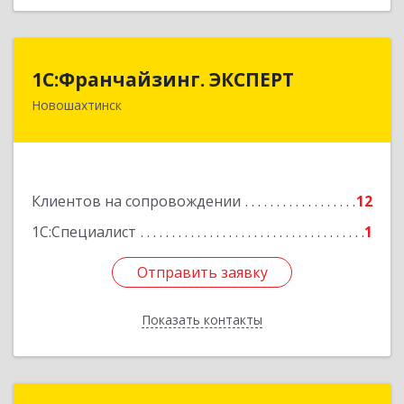
1С:Франчайзинг. ЭКСПЕРТ
1С:Франчайзинг. ЭКСПЕРТ
Новошахтинск
346901, Ростовская обл, Новошахтинск г,
Куйбышева ул, дом № 6, кв.2
Подробнее
Клиентов на сопровождении
12
1С:Специалист
1
Отправить заявку
Отправить заявку
Показать контакты
Назад