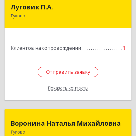
Луговик П.А.
Луговик П.А.
Гуково
Подробнее
Клиентов на сопровождении
1
Отправить заявку
Отправить заявку
Показать контакты
Назад
Воронина Наталья Михайловна
Воронина Наталья Михайловна
Гуково