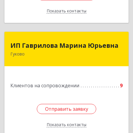
Показать контакты
Назад
ИП Гаврилова Марина Юрьевна
ИП Гаврилова Марина Юрьевна
Гуково
Подробнее
Клиентов на сопровождении
9
Отправить заявку
Отправить заявку
Показать контакты
Назад