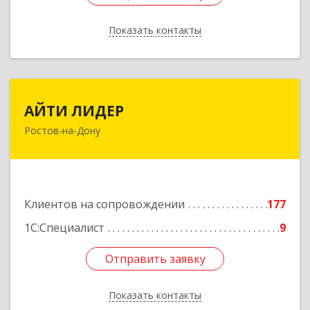
Показать контакты
Назад
АЙТИ ЛИДЕР
АЙТИ ЛИДЕР
Ростов-на-Дону
344065, Ростовская обл, Ростов-на-Дону г,
Беломорский пер, дом № 98, оф.206
Подробнее
Клиентов на сопровождении
177
1С:Специалист
9
Отправить заявку
Отправить заявку
Показать контакты
Назад