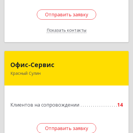
Отправить заявку
Отправить заявку
Показать контакты
Назад
Офис-Сервис
Офис-Сервис
Красный Сулин
346350, Ростовская обл, р-н Красносулинский,
Красный Сулин г, Заводская ул, дом № 1
Подробнее
Клиентов на сопровождении
14
Отправить заявку
Отправить заявку