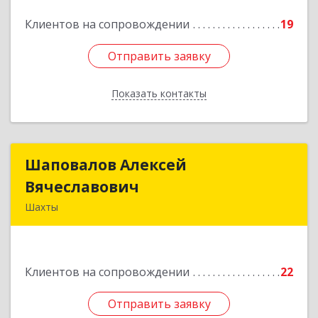
Подробнее
Клиентов на сопровождении
19
Отправить заявку
Отправить заявку
Показать контакты
Назад
Шаповалов Алексей
Шаповалов Алексей
Вячеславович
Вячеславович
Шахты
346510, Шахты г, Ленина ул, дом № 142
Подробнее
Клиентов на сопровождении
22
Отправить заявку
Отправить заявку