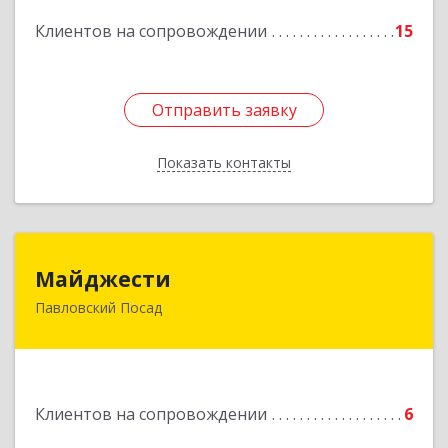
Подробнее
Клиентов на сопровождении
15
Отправить заявку
Отправить заявку
Показать контакты
Назад
Майджести
Майджести
Павловский Посад
142502, Московская обл, Павлово-Посадский р-
н, Павловский Посад г, Южная ул, дом № 22,
кв.59
Подробнее
Клиентов на сопровождении
6