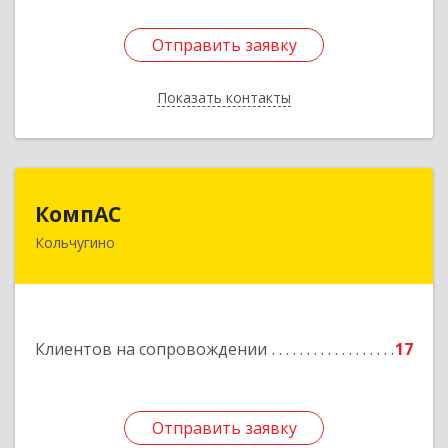
Отправить заявку
Отправить заявку
Показать контакты
Назад
КомпАС
КомпАС
Кольчугино
601782, Владимирская область, г.Кольчугино,
ул.Больничная, д.20
Подробнее
Клиентов на сопровождении
17
Отправить заявку
Отправить заявку