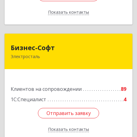
Показать контакты
Назад
Бизнес-Софт
Бизнес-Софт
Электросталь
144000, Московская обл, Электросталь г, Карла
Маркса ул, дом № 26
Подробнее
Клиентов на сопровождении
89
1С:Специалист
4
Отправить заявку
Отправить заявку
Показать контакты
Назад