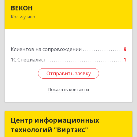
ВЕКОН
ВЕКОН
Кольчугино
601785, Владимирская обл, Кольчугинский р-н,
Кольчугино г, 3 Интернационала ул, дом № 38
Подробнее
Клиентов на сопровождении
9
1С:Специалист
1
Отправить заявку
Отправить заявку
Показать контакты
Назад
Центр информационных
Центр информационных
технологий "Виртэкс"
технологий "Виртэкс"