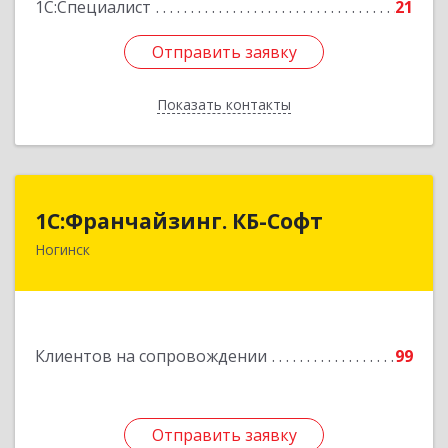
1С:Специалист
21
Отправить заявку
Отправить заявку
Показать контакты
Назад
1С:Франчайзинг. КБ-Софт
1С:Франчайзинг. КБ-Софт
Ногинск
142400, Московская обл, г.о Богородский,
Ногинск г, Индустриальная ул, Здание № 41В,
оф.449
Подробнее
Клиентов на сопровождении
99
Отправить заявку
Отправить заявку