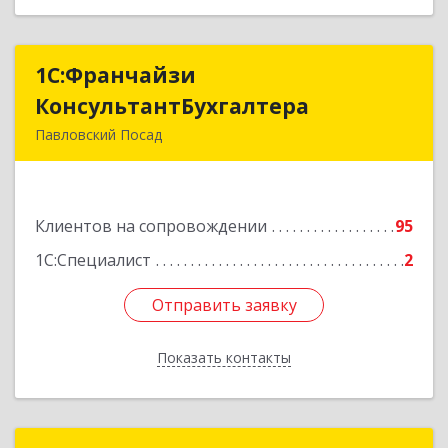
1С:Франчайзи
1С:Франчайзи
КонсультантБухгалтера
КонсультантБухгалтера
Павловский Посад
142500, Московская обл, Павловский Посад г,
Каляева ул, дом № 3, оф.38
Клиентов на сопровождении
95
Подробнее
1С:Специалист
2
Отправить заявку
Отправить заявку
Показать контакты
Назад