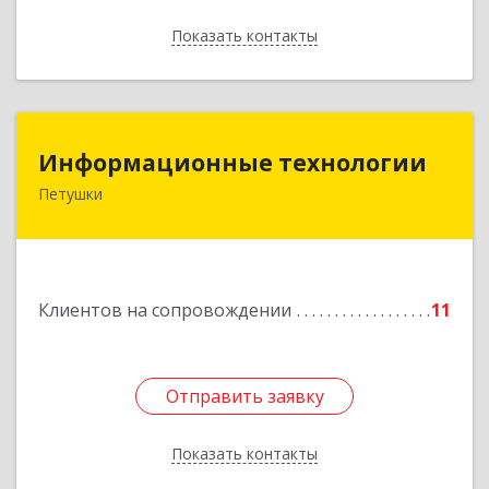
Показать контакты
Назад
Информационные технологии
Информационные технологии
Петушки
601144, Владимирская обл, Петушки г,
Маяковского ул, дом № 19
Подробнее
Клиентов на сопровождении
11
Отправить заявку
Отправить заявку
Показать контакты
Назад