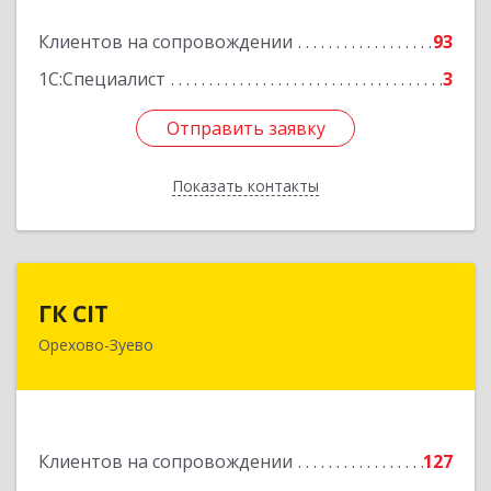
Подробнее
Клиентов на сопровождении
93
1С:Специалист
3
Отправить заявку
Отправить заявку
Показать контакты
Назад
ГК CIT
ГК CIT
Орехово-Зуево
142600, Московская обл, Орехово-Зуево г,
Стачки 1885 года ул, дом № 6, этаж 2,
помещения 29,31,32,36
Подробнее
Клиентов на сопровождении
127