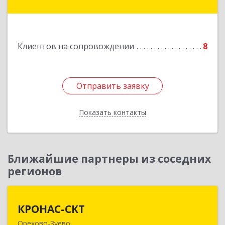
Покров г, 3 Интернационала ул, дом № 55, кв.9
Подробнее
Клиентов на сопровождении
8
Отправить заявку
Отправить заявку
Показать контакты
Назад
Ближайшие партнеры из соседних
регионов
КРОНАС-СКТ
КРОНАС-СКТ
Орехово-Зуево