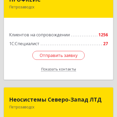
Петрозаводск
185035, Карелия Респ, Петрозаводск г, Красная
ул, дом № 10
Подробнее
Клиентов на сопровождении
1256
1С:Специалист
27
Отправить заявку
Отправить заявку
Показать контакты
Назад
Неосистемы Северо-Запад ЛТД
Неосистемы Северо-Запад ЛТД
Петрозаводск
185001, Карелия Респ, Петрозаводск г,
Первомайский (Первомайский р-н) пр-кт, дом