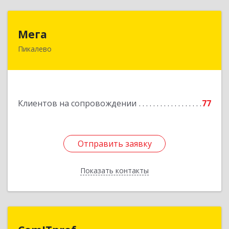
Мега
Мега
Пикалево
187600, Ленинградская обл, Пикалево г,
Заводская ул, дом № 10
Подробнее
Клиентов на сопровождении
77
Отправить заявку
Отправить заявку
Показать контакты
Назад
ComITprof