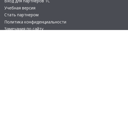
Вход для партнеров 1С
Учебная версия
Стать партнером
Политика конфиденциальности
Замечания по сайту
Другие сайты
Телефон:
+7 (495) 737-92-57
Email:
site_v8@1c.ru
Отдел продаж:
г. Москва
,
улица Селезнёвская, дом 21
© 2026 АО «Группа 1С» (правопреемник «1С»). Все права на сайт
защищены
© 2011- 2026 ООО «1С-Софт» (
о компании
).
Исключительное право на технологическую платформу
«1С:Предприятие 8» и типовые конфигурации программных