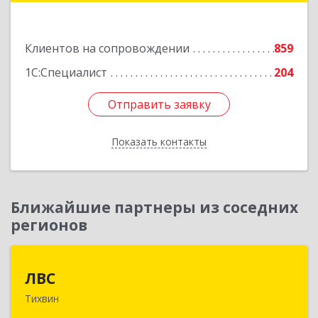
№ 54, пом.27
Подробнее
Клиентов на сопровождении
859
1С:Специалист
204
Отправить заявку
Отправить заявку
Показать контакты
Назад
Ближайшие партнеры из соседних
регионов
ЛВС
ЛВС
Тихвин
187553, Ленинградская обл, Тихвинский р-н,