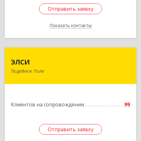
Отправить заявку
Отправить заявку
Показать контакты
Назад
ЭЛСИ
ЭЛСИ
Лодейное Поле
187700, Ленинградская обл, Лодейное Поле г,
Коммунаров ул, дом № 7
Подробнее
Клиентов на сопровождении
99
Отправить заявку
Отправить заявку