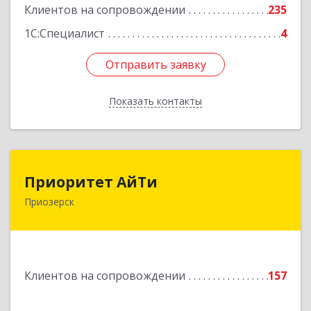
Клиентов на сопровождении
235
1С:Специалист
4
Отправить заявку
Отправить заявку
Показать контакты
Назад
Приоритет АйТи
Приоритет АйТи
Приозерск
188760, Ленинградская обл, Приозерский р-н,
Приозерск г, Калинина ул, дом № 39, этаж 2,
ком. 31
Подробнее
Клиентов на сопровождении
157