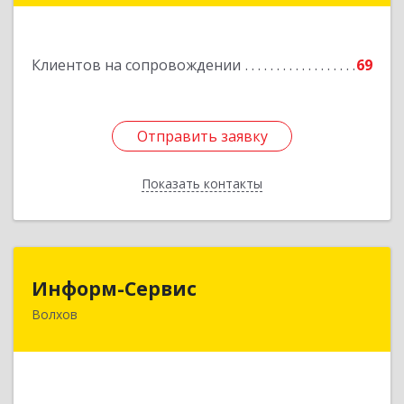
11А
Подробнее
Клиентов на сопровождении
69
Отправить заявку
Отправить заявку
Показать контакты
Назад
Информ-Сервис
Информ-Сервис
Волхов
187400, Ленинградская обл, Волхов г,
Волховский пр-кт, дом № 7
Подробнее