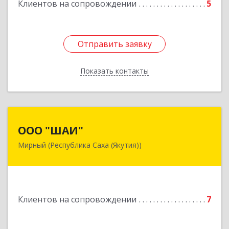
Клиентов на сопровождении
5
Подробнее
Отправить заявку
Отправить заявку
Показать контакты
Назад
ООО "ШАИ"
ООО "ШАИ"
Мирный (Республика Саха (Якутия))
678175, Республика Саха (Якутия), у.
Мирнинский, г. Мирный, ул. Ленина, дом 34,
квартира 5
Подробнее
Клиентов на сопровождении
7