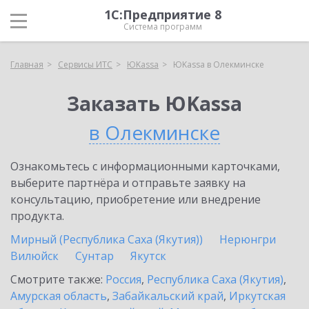
1С:Предприятие 8
Система программ
Главная
Сервисы ИТС
ЮKassa
ЮKassa в Олекминске
Заказать ЮKassa
в Олекминске
Ознакомьтесь с информационными карточками,
выберите партнёра и отправьте заявку на
консультацию, приобретение или внедрение
продукта.
Мирный (Республика Саха (Якутия))
Нерюнгри
Вилюйск
Сунтар
Якутск
Смотрите также:
Россия
,
Республика Саха (Якутия)
,
Амурская область
,
Забайкальский край
,
Иркутская