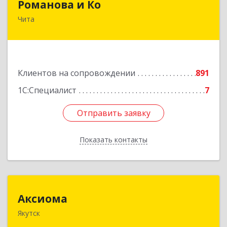
Романова и Ко
Чита
672000, Забайкальский край, Чита г, Анохина
ул, дом № 91, оф.703, а/я 1062
Подробнее
Клиентов на сопровождении
891
1С:Специалист
7
Отправить заявку
Отправить заявку
Показать контакты
Назад
Аксиома
Аксиома
Якутск
677000, Саха /Якутия/ Респ, Якутск г, Чиряева