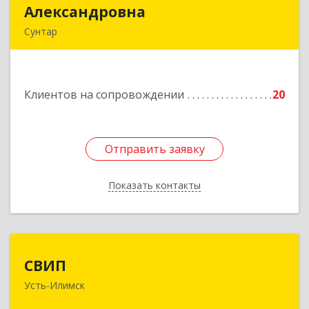
Александровна
Александровна
Сунтар
Подробнее
Клиентов на сопровождении
20
Отправить заявку
Отправить заявку
Показать контакты
Назад
СВИП
СВИП
Усть-Илимск
666685, Иркутская обл, Усть-Илимск г,
Энтузиастов ул, дом № 5, оф.1