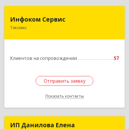
Инфоком Сервис
Инфоком Сервис
Таксимо
671560, Республика Бурятия, Муйский р-н, пгт.
Таксимо, ул. Железнодорожников, дом 14
Подробнее
Клиентов на сопровождении
57
Отправить заявку
Отправить заявку
Показать контакты
Назад
ИП Данилова Елена
ИП Данилова Елена