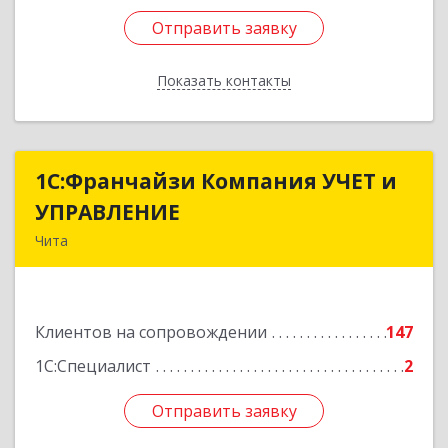
Отправить заявку
Отправить заявку
Показать контакты
Назад
1С:Франчайзи Компания УЧЕТ и
1С:Франчайзи Компания УЧЕТ и
УПРАВЛЕНИЕ
УПРАВЛЕНИЕ
Чита
672038, Забайкальский край, Чита г, Нагорная
ул, дом № 81а, пом.1
Клиентов на сопровождении
147
Подробнее
1С:Специалист
2
Отправить заявку
Отправить заявку