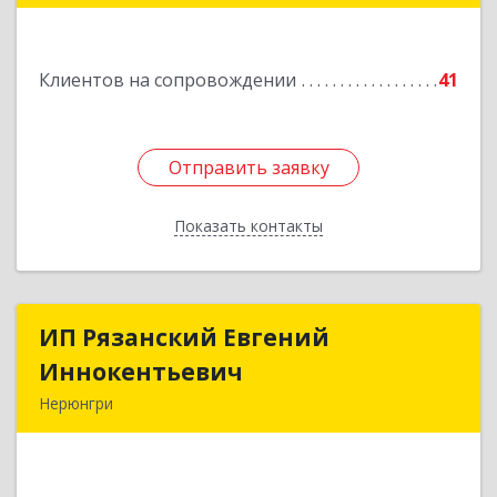
Подробнее
Клиентов на сопровождении
41
Отправить заявку
Отправить заявку
Показать контакты
Назад
ИП Рязанский Евгений
ИП Рязанский Евгений
Иннокентьевич
Иннокентьевич
Нерюнгри
678967, Саха /Якутия/ Респ, Нерюнгри г,
Дружбы Народов пр-кт, дом № 14