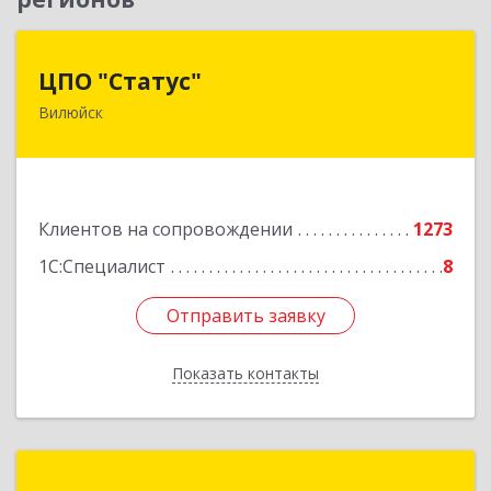
ЦПО "Статус"
ЦПО "Статус"
Вилюйск
677000, Саха /Якутия/ Респ, Якутск г, Ленина пр-
кт, дом № 1, оф.427
Подробнее
Клиентов на сопровождении
1273
1С:Специалист
8
Отправить заявку
Отправить заявку
Показать контакты
Назад
Романова и Ко