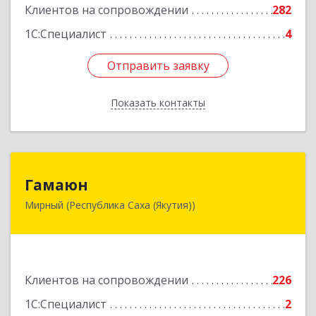
Клиентов на сопровождении
282
1С:Специалист
4
Отправить заявку
Отправить заявку
Показать контакты
Назад
Гамаюн
Гамаюн
Мирный (Республика Саха (Якутия))
678170, Саха /Якутия/ Респ, Мирнинский у,
Мирный г, Ленинградский пр-кт, дом № 48,
корпус а
Подробнее
Клиентов на сопровождении
226
1С:Специалист
2