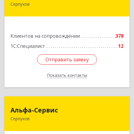
Серпухов
142211, Московская обл, Серпухов г, Оборонная
ул, дом № 19
Подробнее
Клиентов на сопровождении
378
1С:Специалист
12
Отправить заявку
Отправить заявку
Показать контакты
Назад
Альфа-Сервис
Альфа-Сервис
Серпухов
142200, Московская обл, Серпухов г,
Красноармейская ул, дом № 35/60