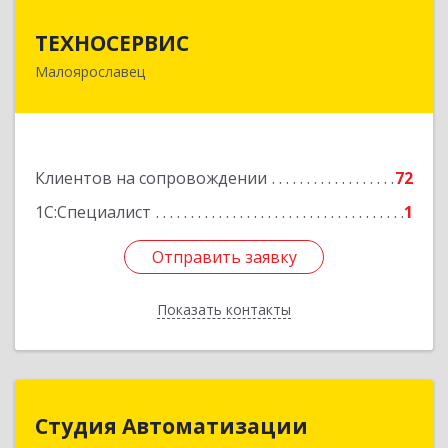
ТЕХНОСЕРВИС
ТЕХНОСЕРВИС
Малоярославец
249094, Калужская обл, Малоярославецкий р-н,
Малоярославец г, Зеленая ул, дом № 2а
Подробнее
Клиентов на сопровождении
72
1С:Специалист
1
Отправить заявку
Отправить заявку
Показать контакты
Назад
Студия Автоматизации
Студия Автоматизации