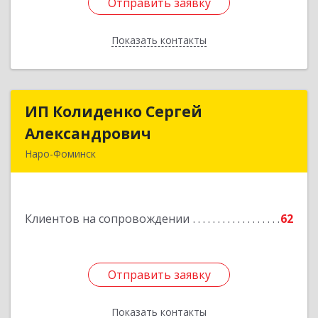
Отправить заявку
Отправить заявку
Показать контакты
Назад
ИП Колиденко Сергей
ИП Колиденко Сергей
Александрович
Александрович
Наро-Фоминск
143300, Московская обл, Наро-Фоминский р-н,
Наро-Фоминск г, Маршала Жукова Г.К. ул, дом
№ 14-92
Клиентов на сопровождении
62
Подробнее
Отправить заявку
Отправить заявку
Показать контакты
Назад