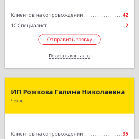
Подробнее
Клиентов на сопровождении
42
1С:Специалист
2
Отправить заявку
Отправить заявку
Показать контакты
Назад
ИП Рожкова Галина Николаевна
ИП Рожкова Галина Николаевна
Чехов
142306, Московская обл, Чеховский р-н, Чехов
г, Лопасненская ул, дом № 7, кв.99
Подробнее
Клиентов на сопровождении
35