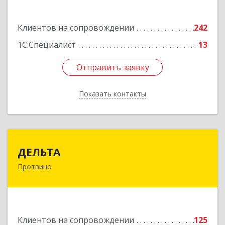
Подробнее
Клиентов на сопровождении
242
1С:Специалист
13
Отправить заявку
Отправить заявку
Показать контакты
Назад
ДЕЛЬТА
ДЕЛЬТА
Протвино
142281, Московская обл, Протвино г,
Кременковское ш, дом № 9А
Подробнее
Клиентов на сопровождении
125