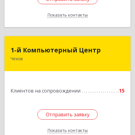
Показать контакты
Назад
1-й Компьютерный Центр
1-й Компьютерный Центр
Чехов
142306, Московская обл, Чеховский р-н, Чехов
г, Речной туп, стр.9
Подробнее
Клиентов на сопровождении
15
Отправить заявку
Отправить заявку
Показать контакты
Назад