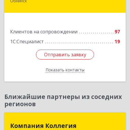
Обнинск
249032, Калужская обл, Обнинск г, Курчатова ул,
дом № 27/2, пом.281
Подробнее
Клиентов на сопровождении
97
1С:Специалист
19
Отправить заявку
Отправить заявку
Показать контакты
Назад
Ближайшие партнеры из соседних
регионов
Компания Коллегия
Компания Коллегия