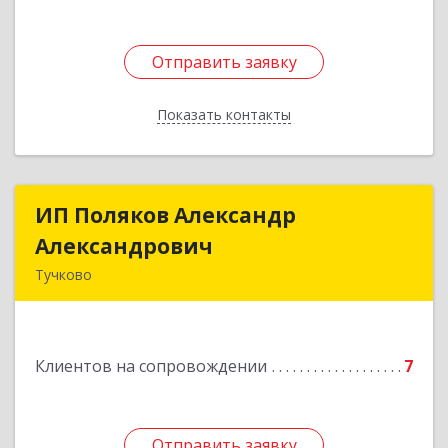
Отправить заявку
Отправить заявку
Показать контакты
Назад
ИП Поляков Александр
ИП Поляков Александр
Александрович
Александрович
Тучково
143160, Московская обл., Рузский р-н,
Дорохово п., Московская ул., д.9
Клиентов на сопровождении
7
Подробнее
Отправить заявку
Отправить заявку