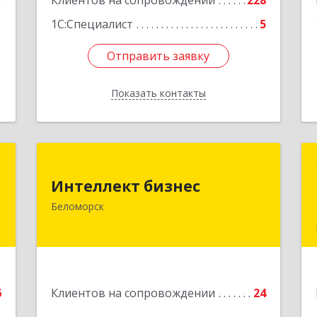
7
Клиентов на сопровождении
228
1
1С:Специалист
5
Отправить заявку
Отправить заявку
Показать контакты
Назад
й
Интеллект бизнес
ч
Интеллект бизнес
г. Беломорск, Портовое шоссе, д.1
Беломорск
Подробнее
е
6
Клиентов на сопровождении
24