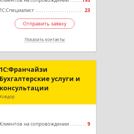
Клиентов на сопровождении
193
1С:Специалист
23
Отправить заявку
Отправить заявку
Показать контакты
Назад
1С:Франчайзи
1С:Франчайзи
Бухгалтерские услуги и
Бухгалтерские услуги и
консультации
консультации
Ковдор
Подробнее
Клиентов на сопровождении
9