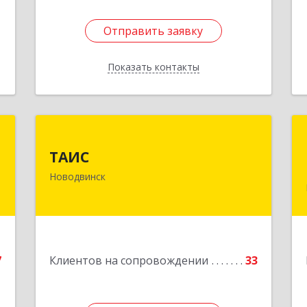
Отправить заявку
Отправить заявку
Показать контакты
Назад
»
ТАИС
ТАИС
,
164902, Архангельская обл,
Новодвинск
м
Новодвинск г, Димитрова ул, дом №
1
4а
е
Подробнее
7
Клиентов на сопровождении
33