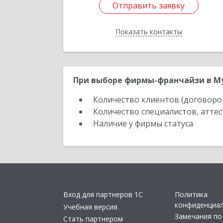
Отправить заявку
Отправить заявку
Показать контакты
Назад
При выборе фирмы-франчайзи в Му
Количество клиентов (договоро
Количество специалистов, атте
Наличие у фирмы статуса
Вход для партнеров 1С
Политика
конфиденциа
Учебная версия
Замечания по
Стать партнером