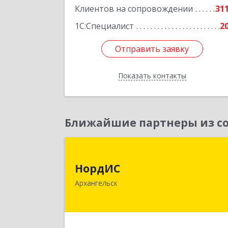
Клиентов на сопровождении
31
1С:Специалист
2
Отправить заявку
Отправить заявку
Показать контакты
Назад
Ближайшие партнеры из со
НордИ
НордИС
163071, Архангельская обл
Архангельск
Архангельск г, Гайдара ул, дом № 55
оф.1
Подробне