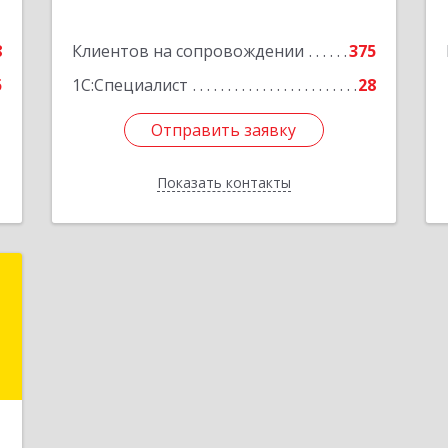
е
8
Клиентов на сопровождении
375
5
1С:Специалист
28
Отправить заявку
Отправить заявку
Показать контакты
Назад
"
,
9
е