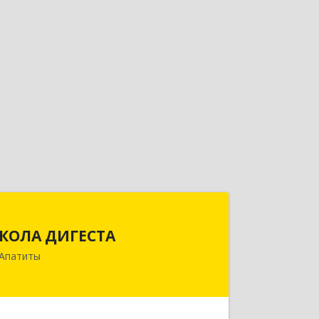
КОЛА ДИГЕСТА
КОЛА ДИГЕСТА
184209, Мурманская обл, Апатиты г,
Апатиты
Космонавтов ул, дом № 17
Подробнее