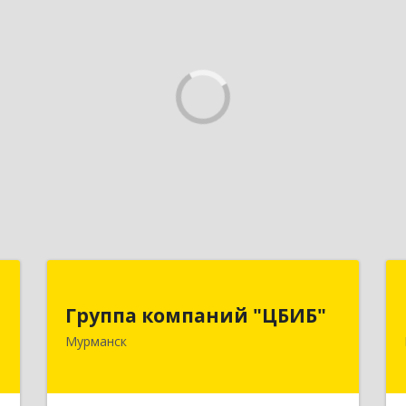
й
Группа компаний "ЦБИБ"
"
Группа компаний "ЦБИБ"
183010, Мурманская обл, Мурманск г,
Мурманск
Кирова пр-кт, дом № 17
,
0
Подробнее