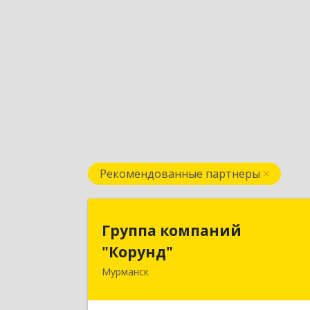
Рекомендованные партнеры
Группа компани
Группа компаний
"Корунд
"Корунд"
Мурманск
183025, Мурманская обл, Мурманск г
Тарана ул, дом № 1