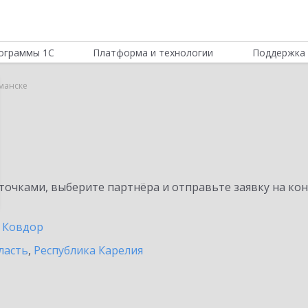
ограммы 1С
Платформа и технологии
Поддержка 
манске
очками, выберите партнёра и отправьте заявку на ко
Ковдор
ласть
,
Республика Карелия