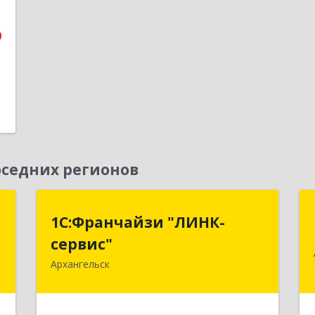
1
0
седних регионов
С
1С:Франчайзи "ЛИНК-
1С:Франчайзи "ЛИНК-
сервис"
сервис"
,
,
Архангельск
163000, Архангельская обл,
8
Архангельск г, Ленина пл., дом № 4,
оф.1810 (18 этаж)
е