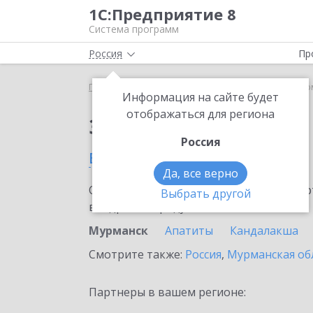
1С:Предприятие 8
Система программ
Россия
Пр
Главная
Сервисы ИТС
ЮKassa
ЮKassa в Мур
Информация на сайте будет
отображаться для региона
Заказать ЮKassa
Россия
в Мурманске
Да, все верно
Ознакомьтесь с информационными карт
Выбрать другой
внедрение продукта.
Мурманск
Апатиты
Кандалакша
Смотрите также:
Россия
,
Мурманская об
Партнеры в вашем регионе: