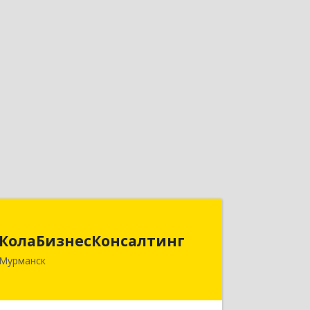
КолаБизнесКонсалтинг
КолаБизнесКонсалтинг
183074, Мурманская обл, Мурманск г,
Мурманск
Полярный Круг ул, дом № 3
Подробнее