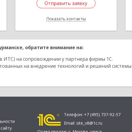
Отправить заявку
Отправить заявку
Показать контакты
Назад
рманске, обратите внимание на:
в ИТС) на сопровождении у партнера фирмы 1С.
стованных на внедрение технологий и решений системы
Телефон:
+7 (495) 737-92-57
льности
Email:
site_v8@1c.ru
 сайту
Отдел продаж:
г. Москва
,
улица