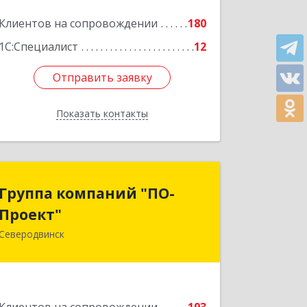
Клиентов на сопровождении
180
1С:Специалист
12
Отправить заявку
Отправить заявку
Показать контакты
Назад
Группа компаний "ПО-
Группа компаний "ПО-
Проект"
Проект"
Северодвинск
164500, Архангельская обл,
Северодвинск г, Бойчука ул, дом № 3,
оф.401
Подробнее